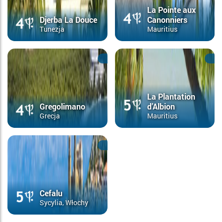
La Pointe aux
Djerba La Douce
Canonniers
Tunezja
Mauritius
La Plantation
Gregolimano
d’Albion
Grecja
Mauritius
Cefalu
Sycylia, Włochy