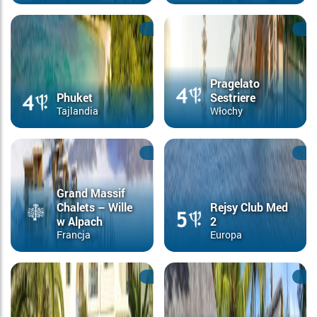
Pragelato
Phuket
Sestriere
Tajlandia
Włochy
Grand Massif
Chalets – Wille
Rejsy Club Med
w Alpach
2
Francja
Europa