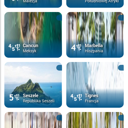
Malezja
Południowej Afryki
Cancun
Marbella
Meksyk
Hiszpania
Seszele
Tignes
Republika Seszeli
Francja