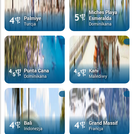
Miches Playa
Palmiye
Esmeralda
Turcja
Dominikana
Punta Cana
Kani
Dominikana
Malediwy
Bali
Grand Massif
Indonezja
Francja