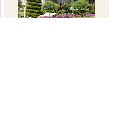
Magiczne ogrody
Podążaj białą, kamienną ścieżką, która wije się wśród
bujnej roślinności. Spaceruj wśród drzew, kunsztownie
przyciętych na kształt spirali i znajdź chwilę na relaks,
na eleganckim łóżku z baldachimem, wdychając
delikatny zapach bugenwilli.