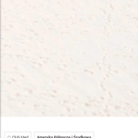
☖ Club Med
Ameryka Północna i Środkowa