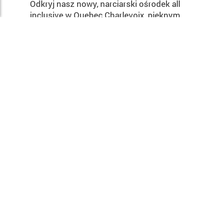
Odkryj nasz nowy, narciarski ośrodek all
inclusive w Quebec Charlevoix, pięknym
miejscu na wakacje dla rodzin, par i
przyjaciół. Przeżyj wspaniałe narciarskie
emocje z widokiem na ocean!
Odkryj narty w Kanadzie