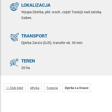
LOKALIZACJA
Wyspa Dżerba, płd.-wsch. część Tunezji nad zatoką
Gabes
TRANSPORT
Djerba Zarzis (DJE), transfer ok. 30 min
TEREN
20 ha
☖ Club Med
Afryka
Tunezja
Djerba La Douce