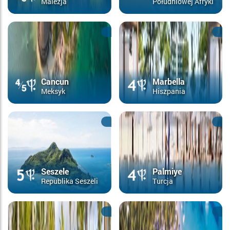
Malezja
Południowej Afryki
Cancun
Marbella
Meksyk
Hiszpania
Seszele
Palmiye
Republika Seszeli
Turcja