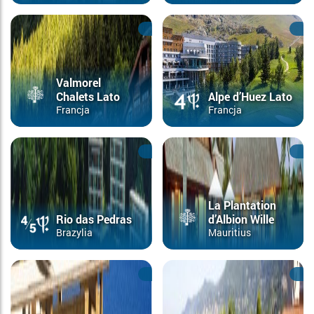
Valmorel
Chalets Lato
Alpe d’Huez Lato
Francja
Francja
La Plantation
Rio das Pedras
d’Albion Wille
Brazylia
Mauritius