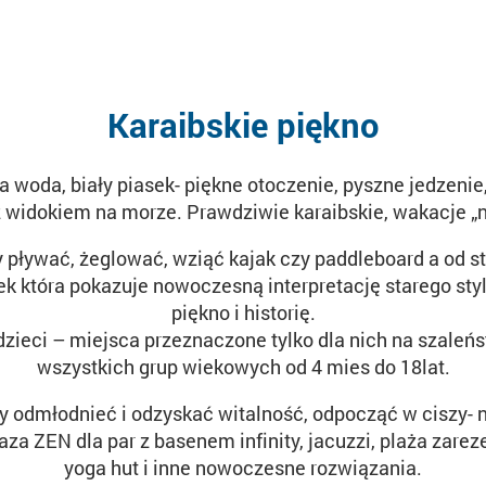
Karaibskie piękno
na woda, biały piasek- piękne otoczenie, pyszne jedzeni
 widokiem na morze. Prawdziwie karaibskie, wakacje „n
 pływać, żeglować, wziąć kajak czy paddleboard a od st
ek która pokazuje nowoczesną interpretację starego styl
piękno i historię.
zieci – miejsca przeznaczone tylko dla nich na szaleńst
wszystkich grup wiekowych od 4 mies do 18lat.
y odmłodnieć i odzyskać witalność, odpocząć w ciszy-
aza ZEN dla par z basenem infinity, jacuzzi, plaża zare
yoga hut i inne nowoczesne rozwiązania.