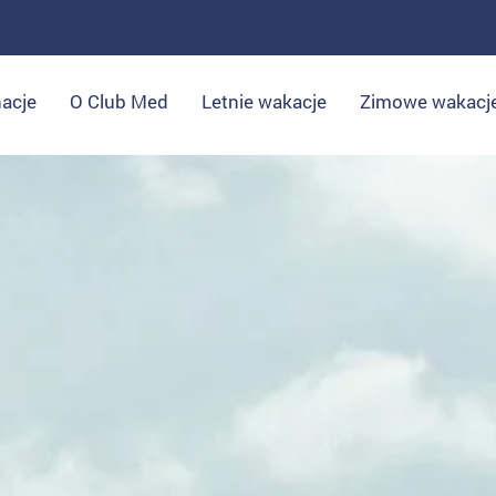
acje
O Club Med
Letnie wakacje
Zimowe wakacj