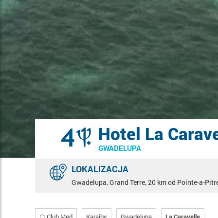
Hotel La Carave
GWADELUPA
LOKALIZACJA
Gwadelupa, Grand Terre, 20 km od Pointe-a-Pitr
☖ Club Med
Karaiby
Gwadelupa
La Caravelle