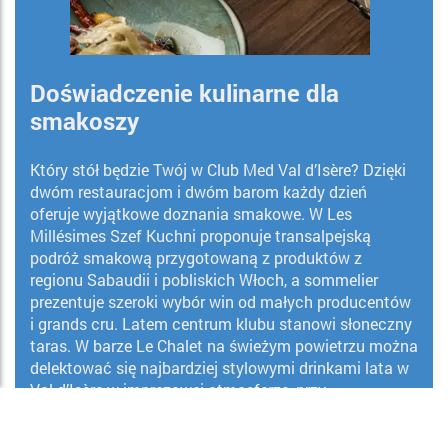
Doświadczenie kulinarne dla
smakoszy
Który stół będzie Twój w Club Med Val d’Isère? Dzięki
dwóm restauracjom i dwóm barom każdy dzień
oferuje wyjątkowe doznania smakowe. W Les
Millésimes Szef Kuchni proponuje transalpejską
podróż smakową przygotowaną z produktów z
regionu Sabaudii i pobliskich Włoch, a sommelier
prezentuje szeroki wybór win od małych producentów
i grands cru. Latem centrum klubu stanowi słoneczny
taras. W barze Le Chalet na świeżym powietrzu można
delektować się najbardziej stylowymi drinkami lata w
Val d’Isère w imprezowej atmosferze, przy
akompaniamencie wyśmienitych przekąsek i
dźwiękach muzyki na żywo.