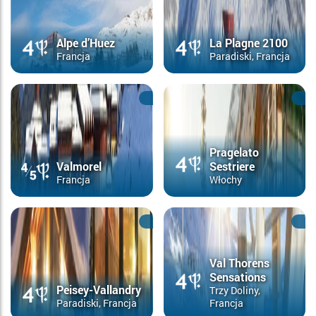
Alpe d’Huez
La Plagne 2100
Francja
Paradiski, Francja
Pragelato
Valmorel
Sestriere
Francja
Włochy
Val Thorens
Sensations
Peisey-Vallandry
Trzy Doliny,
Paradiski, Francja
Francja