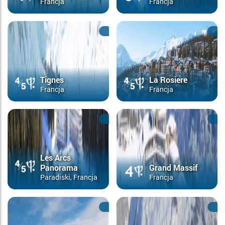
Francja
Francja
Tignes
La Rosiere
Francja
Francja
Les Arcs
Panorama
Grand Massif
Paradiski, Francja
Francja