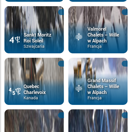
Valmorel
Sankt Moritz
Chalets – Wille
Roi Soleil
w Alpach
Szwajcaria
Francja
Grand Massif
Quebec
Chalets – Wille
Charlevoix
w Alpach
Kanada
Francja