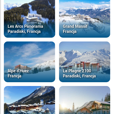
Les Arcs Panorama
Grand Massif
Paradiski, Francja
Francja
Alpe d’Huez
La Plagne 2100
Francja
Paradiski, Francja