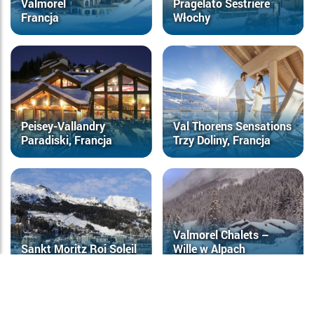
Valmorel
Pragelato Sestriere
Francja
Włochy
Peisey-Vallandry
Val Thorens Sensations
Paradiski, Francja
Trzy Doliny, Francja
Valmorel Chalets –
Sankt Moritz Roi Soleil
Wille w Alpach
Szwajcaria
Francja