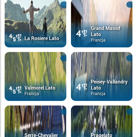
Grand Massif
Lato
La Rosiere Lato
Francja
Peisey-Vallandry
Valmorel Lato
Lato
Francja
Francja
Serre-Chevalier
Pragelato