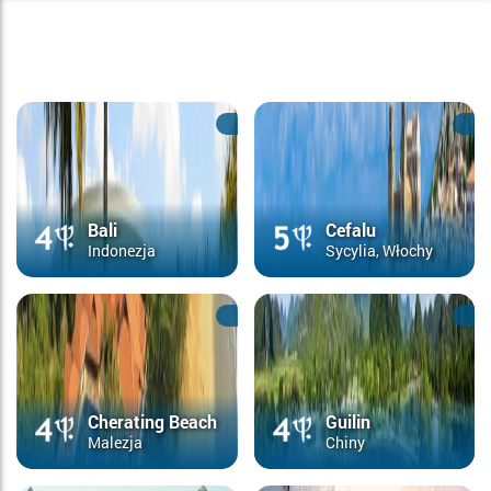
Bali
Cefalu
Indonezja
Sycylia, Włochy
Cherating Beach
Guilin
Malezja
Chiny