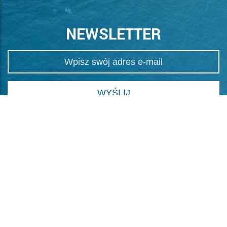
NEWSLETTER
Wyrażam zgodę na otrzymanie informacji handlowej za
pomocą środków komunikacji elektronicznej.
SKONTAKTUJ SIĘ
wakacje@clubmed.pl
+48 22 455 38 38