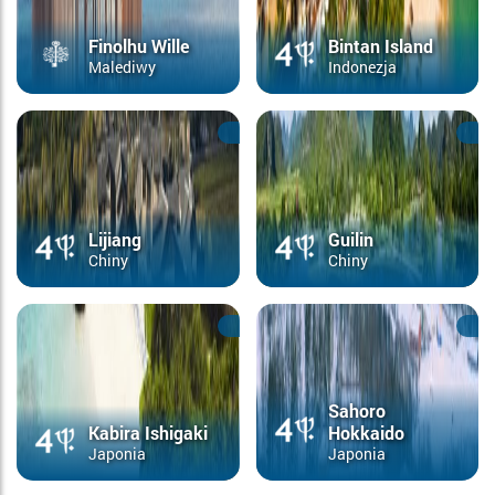
Finolhu Wille
Bintan Island
Malediwy
Indonezja
Lijiang
Guilin
Chiny
Chiny
Sahoro
Kabira Ishigaki
Hokkaido
Japonia
Japonia