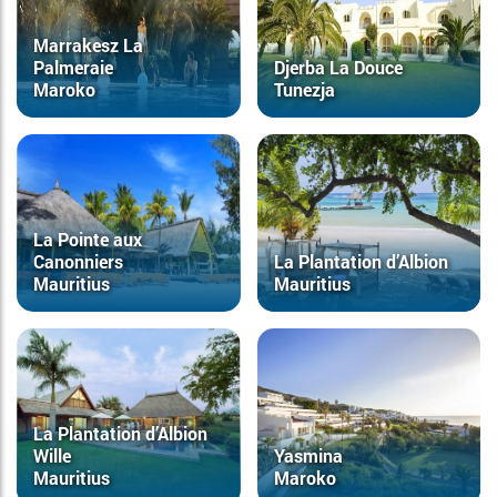
Marrakesz La
Palmeraie
Djerba La Douce
Maroko
Tunezja
La Pointe aux
Canonniers
La Plantation d’Albion
Mauritius
Mauritius
La Plantation d’Albion
Wille
Yasmina
Mauritius
Maroko