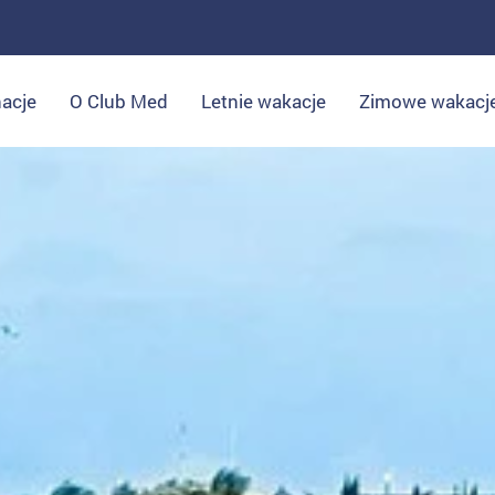
acje
O Club Med
Letnie wakacje
Zimowe wakacj