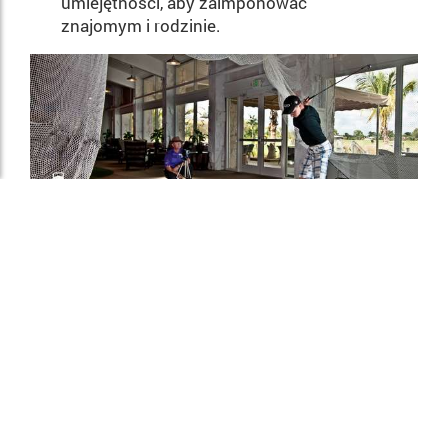
umiejętności, aby zaimponować
znajomym i rodzinie.
Obiekty najwyższej
klasy
Nasze obiekty są łatwo dostępne, aby
poprawić każdy element gry w golfa.
Wzmocnij swój zamach na naszym
bunkrze treningowym lub rozgrzej się na