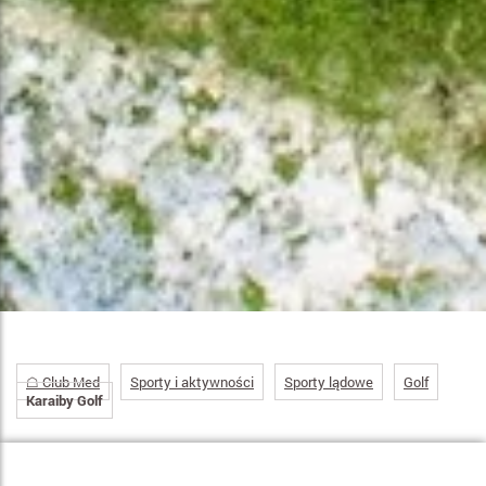
☖ Club Med
Sporty i aktywności
Sporty lądowe
Golf
Karaiby Golf