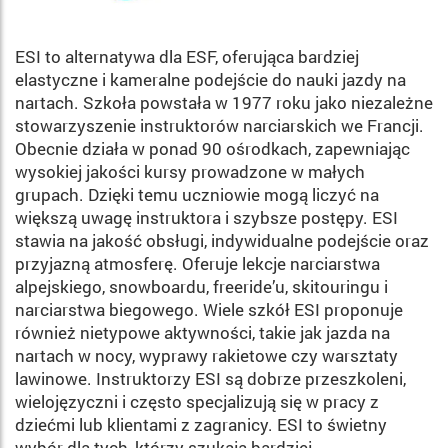
ESI to alternatywa dla ESF, oferująca bardziej
elastyczne i kameralne podejście do nauki jazdy na
nartach. Szkoła powstała w 1977 roku jako niezależne
stowarzyszenie instruktorów narciarskich we Francji.
Obecnie działa w ponad 90 ośrodkach, zapewniając
wysokiej jakości kursy prowadzone w małych
grupach. Dzięki temu uczniowie mogą liczyć na
większą uwagę instruktora i szybsze postępy. ESI
stawia na jakość obsługi, indywidualne podejście oraz
przyjazną atmosferę. Oferuje lekcje narciarstwa
alpejskiego, snowboardu, freeride’u, skitouringu i
narciarstwa biegowego. Wiele szkół ESI proponuje
również nietypowe aktywności, takie jak jazda na
nartach w nocy, wyprawy rakietowe czy warsztaty
lawinowe. Instruktorzy ESI są dobrze przeszkoleni,
wielojęzyczni i często specjalizują się w pracy z
dziećmi lub klientami z zagranicy. ESI to świetny
wybór dla tych, którzy szukają bardziej