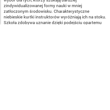
zindywidualizowanej formy nauki w mniej
zatłoczonym środowisku. Charakterystyczne
niebieskie kurtki instruktorów wyróżniają ich na stoku.
Szkoła zdobywa uznanie dzięki podejściu opartemu
na pasji, empatii i wysokim standardzie nauczania.
Scuola Nazionale di Sci
Pragelato