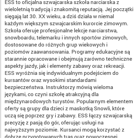
ESS to oficjalna szwajcarska szkoła narciarska z
wieloletnią tradycją i znakomitą reputacją. Jej początki
sięgają lat 30. XX wieku, a dziś działa w niemal
każdym większym szwajcarskim kurorcie zimowym.
Szkoła oferuje profesjonalne lekcje narciarstwa,
snowboardu, telemarku i innych sportów zimowych,
dostosowane do różnych grup wiekowych i
poziomów zaawansowania. Programy edukacyjne są
starannie opracowane i obejmują zarówno techniczne
aspekty jazdy, jak i elementy zabawy oraz rekreacji.
ESS wyróżnia się indywidualnym podejściem do
kursantów oraz wysokimi standardami
bezpieczeństwa. Instruktorzy mówią wieloma
językami, co czyni szkołę atrakcyjną dla
międzynarodowych turystów. Popularnym elementem
oferty są grupy dla dzieci z maskotką Snowli, które
uczą się poprzez gry i zabawy. ESS łączy szwajcarską
precyzję z pasją do gór, oferując usługi na
najwyższym poziomie. Kursanci mogą korzystać z
dobrze przygotowanych tras oraz nowoczesnej