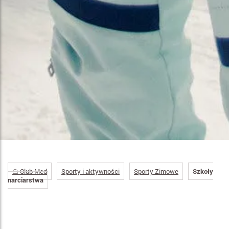
☖ Club Med
Sporty i aktywności
Sporty Zimowe
Szkoły
narciarstwa