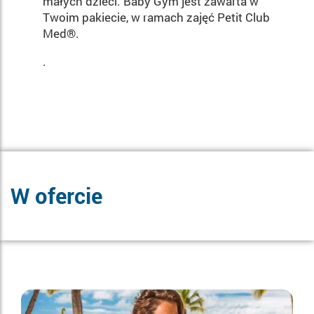
małych dzieci. Baby Gym jest zawarta w
Twoim pakiecie, w ramach zajęć Petit Club
Med®.
.
W ofercie