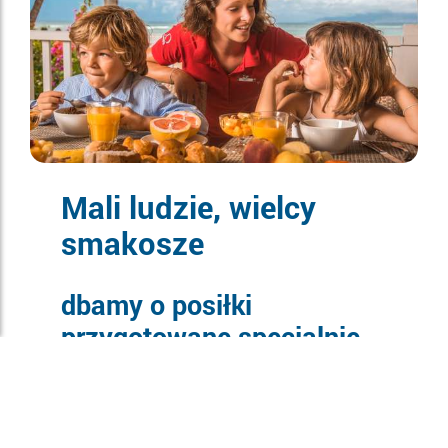
Mali ludzie, wielcy
smakosze
dbamy o posiłki
przygotowane specjalnie
dla nich
Mniej soli, zróżnicowanie konsystencji,
zdrowa równowaga (i ryby bez ości!): nasi