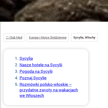
☖ Club Med
Europa i Morze Śródziemne
Sycylia, Włochy
Sycylia
Nasze hotele na Sycylii
Pogoda na Sycylii
Poznaj Sycylię
Rozmówki polsko-włoskie –
przydatne zwroty na wakacjach
we Włoszech