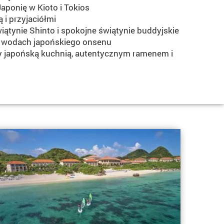
Japonię w Kioto i Tokios
 i przyjaciółmi
iątynie Shinto i spokojne świątynie buddyjskie
ch wodach japońskiego onsenu
awy japońską kuchnią, autentycznym ramenem i