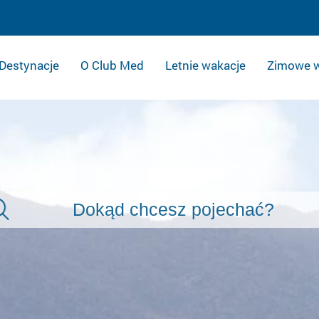
Destynacje
O Club Med
Letnie wakacje
Zimowe w