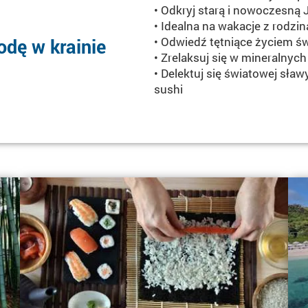
• Odkryj starą i nowoczesną 
• Idealna na wakacje z rodziną
• Odwiedź tętniące życiem św
dę w krainie
• Zrelaksuj się w mineralny
• Delektuj się światowej sł
sushi