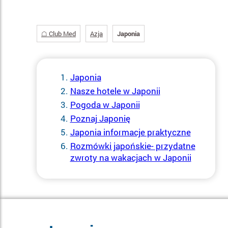
☖ Club Med
Azja
Japonia
Japonia
Nasze hotele w Japonii
Pogoda w Japonii
Poznaj Japonię
Japonia informacje praktyczne
Rozmówki japońskie- przydatne
zwroty na wakacjach w Japonii