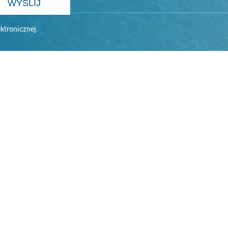
tronicznej.
8
runki rezerwacji
Kontakt