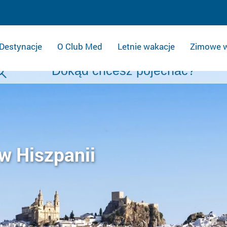
Destynacje
O Club Med
Letnie wakacje
Zimowe w
 w Hiszpanii