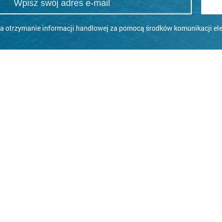
 otrzymanie informacji handlowej za pomocą środków komunikacji elek
+48 22 455 38 3
i
Praca
Zrównoważona turystyka
Program Poleceń
Wa