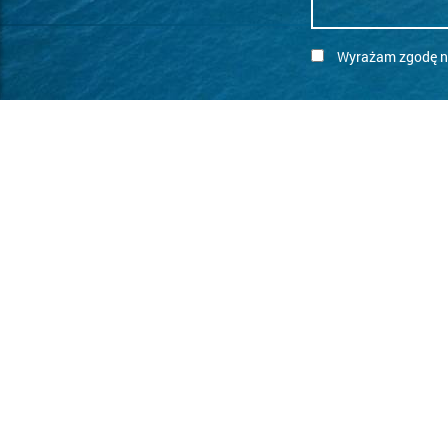
Wyrażam zgodę na
SKONTAKTUJ SIĘ
wakacje@clubmed.pl
Pobierz aplikację
Katalog