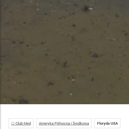
☖ Club Med
Ameryka Północna i Środkowa
Floryda USA