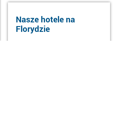
Nasze hotele na
Florydzie
Sandpiper Bay
Club Med Sandpiper Bay rozciąga się wzdłuż rzeki
St Lucie, zaledwie dwie godziny na północ od
Miami. Dzięki wycieczkom do parków rozrywki i
jednej z naszych najlepszych akademii
sportowych, ośrodek jest idealnym miejscem na