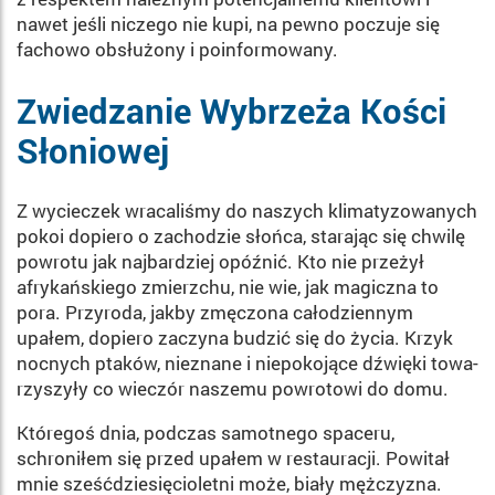
nawet jeśli niczego nie kupi, na pewno poczuje się
fachowo obsłużony i poinformowany.
Zwiedzanie Wybrzeża Kości
Słoniowej
Z wycieczek wracaliśmy do naszych klimatyzowanych
pokoi dopiero o zachodzie słońca, starając się chwilę
powrotu jak najbardziej opóźnić. Kto nie przeżył
afrykań­skiego zmierzchu, nie wie, jak ma­giczna to
pora. Przyroda, jakby zmęczona całodziennym
upałem, dopiero zaczyna budzić się do ży­cia. Krzyk
nocnych ptaków, nieznane i niepokojące dźwięki towa­
rzyszyły co wieczór naszemu po­wrotowi do domu.
Któregoś dnia, podczas samot­nego spaceru,
schroniłem się przed upałem w restauracji. Powitał
mnie sześćdziesięcioletni może, biały mężczyzna.