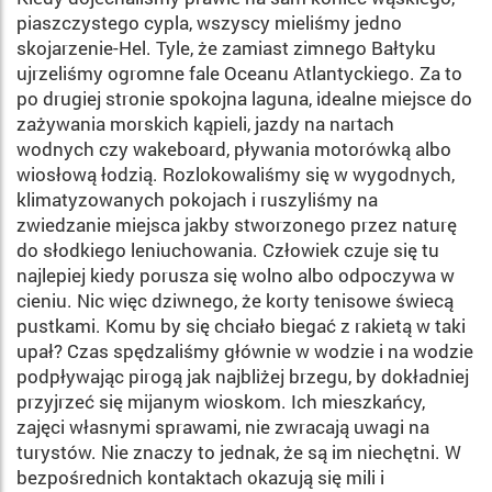
piaszczystego cypla, wszyscy mieliśmy jedno
skojarzenie-Hel. Tyle, że zamiast zimnego Bałtyku
ujrzeliśmy ogromne fale Oceanu Atlantyckiego. Za to
po drugiej stronie spokojna laguna, idealne miejsce do
za­żywania morskich kąpieli, jazdy na nartach
wodnych czy wakeboard, pływania motorówką albo
wio­słową łodzią. Rozlokowaliśmy się w wygodnych,
klimatyzo­wanych pokojach i ruszyliśmy na
zwiedzanie miejsca jakby stworzonego przez naturę
do słodkiego leniuchowania. Człowiek czuje się tu
najlepiej kiedy porusza się wolno al­bo odpoczywa w
cieniu. Nic więc dziwnego, że korty tenisowe świecą
pustkami. Komu by się chciało biegać z rakietą w taki
upał? Czas spędzaliśmy głównie w wodzie i na wodzie
podpływając pirogą jak najbliżej brzegu, by dokładniej
przyjrzeć się mijanym wioskom. Ich mieszkań­cy,
zajęci własnymi sprawami, nie zwracają uwagi na
turystów. Nie znaczy to jednak, że są im niechęt­ni. W
bezpośrednich kontaktach okazują się mili i