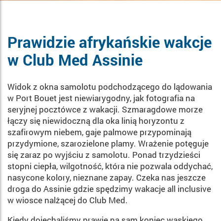
Prawidzie afrykańskie wakcje
w Club Med Assinie
Widok z okna samolotu podchodzącego do lą­dowania
w Port Bouet jest niewiarygodny, jak fotografia na
seryjnej pocztówce z wakacji. Szmarag­dowe morze
łączy się niewi­doczną dla oka linią horyzontu z
szafirowym niebem, gaje pal­mowe przypominają
przydy­mione, szarozielone plamy. Wra­żenie potęguje
się zaraz po wyjściu z samolotu. Ponad trzy­dzieści
stopni ciepła, wilgotność, która nie pozwala oddychać,
nasycone kolory, nieznane zapa­y. Czeka nas jeszcze
droga do Assinie gdzie spędzimy wakacje all inclusive
w wiosce nal­żącej do Club Med.
Kiedy dojechaliśmy prawie na sam koniec wąskiego,