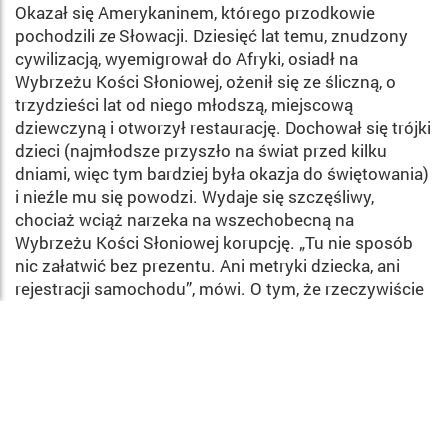
Okazał się Amerykani­nem, którego przodkowie
pochodzi­li
ze
Słowacji. Dziesięć lat temu, znudzony
cywilizacją, wyemigrował do Afryki, osiadł na
Wybrzeżu Ko­ści Słoniowej, ożenił się ze śliczną, o
trzydzieści lat od niego młodszą, miejscową
dziewczyną i otworzył restaurację. Dochował się trójki
dzieci (najmłodsze przyszło na świat przed kilku
dniami, więc tym bar­dziej była okazja do świętowania)
i nieźle mu się powodzi. Wydaje się szczęśliwy,
chociaż wciąż narzeka na wszechobecną na
Wybrzeżu Kości Słoniowej korupcję. „Tu nie sposób
nic załatwić bez prezentu. Ani me­tryki dziecka, ani
rejestracji samo­chodu”, mówi. O tym, że rzeczywi­ście
nie ma nic za darmo, miałem przekonać się niebawem.
Któregoś dnia zobaczyłem na ulicy piękną młodą
kobietę z dzieckiem na ręku. Kiedy jednak
spróbowałem ją sfo­tografować, zareagowała
gwałtow­nie i niechętnie. „No, no, no foto”, powtarzała.
Dopiero kiedy wytłu­maczyłem, że jej zdjęcie może