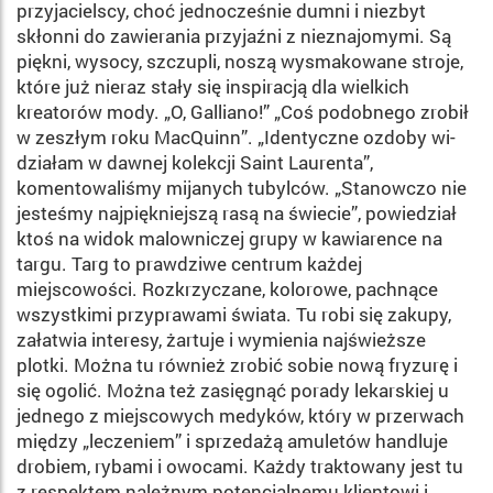
przyjacielscy, choć jednocześnie dumni i niezbyt
skłonni do zawierania przyjaźni z nieznajomymi. Są
piękni, wyso­cy, szczupli, noszą wysmakowane stroje,
które już nieraz stały się in­spiracją dla wielkich
kreatorów mody. „O, Galliano!” „Coś podob­nego zrobił
w zeszłym roku Ma­cQuinn”. „Identyczne ozdoby wi­
działam w dawnej kolekcji Saint Laurenta”,
komentowaliśmy mija­nych tubylców. „Stanowczo nie
je­steśmy najpiękniejszą rasą na świe­cie”, powiedział
ktoś na widok malowniczej grupy w kawiarence na
targu. Targ to prawdziwe cen­trum każdej
miejscowości. Rozkrzyczane, kolorowe, pachnące
wszystkimi przyprawami świata. Tu robi się zakupy,
załatwia inte­resy, żartuje i wymienia najśwież­sze
plotki. Można tu również zro­bić sobie nową fryzurę i
się ogolić. Można też zasięgnąć porady le­karskiej u
jednego z miejscowych medyków, który w przerwach
między „leczeniem” i sprzedażą amuletów handluje
drobiem, ry­bami i owocami. Każdy traktowa­ny jest tu
z respektem należnym potencjalnemu klientowi i