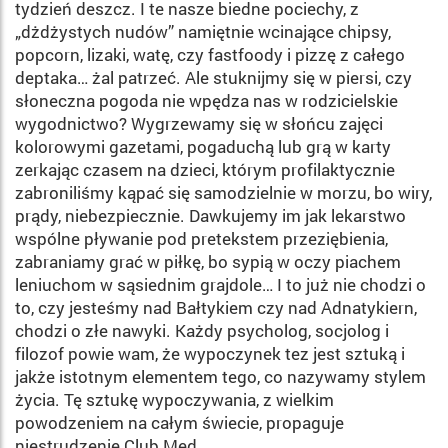
tydzień deszcz. I te nasze biedne pociechy, z
„dżdżystych nudów” namiętnie wcinające chipsy,
popcorn, lizaki, watę, czy fastfoody i pizzę z ca­łego
deptaka… żal patrzeć. Ale stuknijmy się w piersi, czy
sło­neczna pogoda nie wpędza nas w rodzicielskie
wygodnictwo? Wygrzewamy się w słońcu zaję­ci
kolorowymi gazetami, poga­duchą lub grą w karty
zerkając czasem na dzieci, którym profi­laktycznie
zabroniliśmy kąpać się samodzielnie w morzu, bo wiry,
prądy, niebezpiecznie. Dawkujemy im jak lekarstwo
wspólne pływanie pod prete­kstem przeziębienia,
zabrania­my grać w piłkę, bo sypią w oczy piachem
leniuchom w są­siednim grajdole… I to już nie chodzi o
to, czy jesteśmy nad Bałtykiem czy nad Adnatykiern,
chodzi o złe na­wyki. Każdy psycholog, socjo­log i
filozof powie wam, że wy­poczynek tez jest sztuką i
jakże istotnym elementem tego, co nazywamy stylem
życia. Tę sztukę wypoczywania, z wiel­kim
powodzeniem na całym świecie, propaguje
niestrudze­nie Club Med.