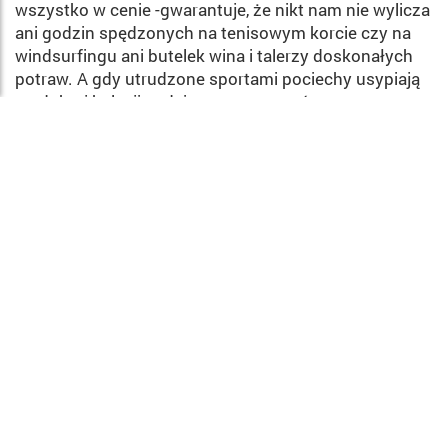
wszystko w cenie -gwarantuje, że nikt nam nie wy­licza
ani godzin spędzonych na tenisowym korcie czy na
wind­surfingu ani butelek wina i talerzy doskonałych
potraw. A gdy utrudzone sportami pocie­chy usypiają
po dobrej kolacji, rodzice mogą ruszyć na
towarzyskiego drinka, show czy tańce pod
gwiaździstym niebem….bo wioski o formule rodzinnej
wca­le nie oznaczają konfliktu poko­leniowych
interesów czy wie­czornej ascezy!
NEWSLETTER