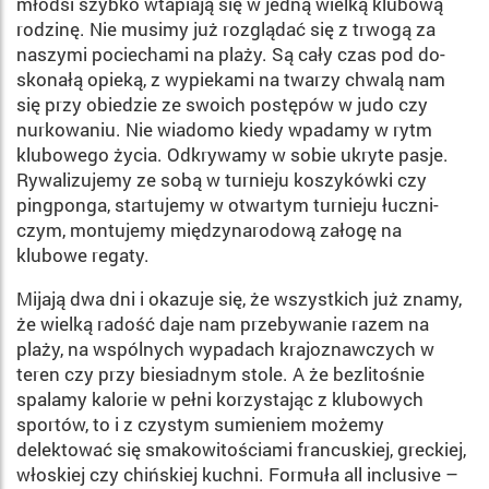
młodsi szybko wtapiają się w jedną wielką klubową
rodzinę. Nie musimy już rozglądać się z trwogą za
naszymi pociechami na plaży. Są cały czas pod do­
skonałą opieką, z wypiekami na twarzy chwalą nam
się przy obiedzie ze swoich postępów w judo czy
nurkowaniu. Nie wia­domo kiedy wpadamy w rytm
klubowego życia. Odkrywamy w sobie ukryte pasje.
Rywalizu­jemy ze sobą w turnieju koszy­kówki czy
pingponga, startuje­my w otwartym turnieju łuczni­
czym, montujemy międzynaro­dową załogę na
klubowe regaty.
Mijają dwa dni i okazuje się, że wszystkich już znamy,
że wielką radość daje nam przebywanie razem na
plaży, na wspólnych wypadach krajoznawczych w
teren czy przy biesiadnym stole. A że bezlitośnie
spalamy kalo­rie w pełni korzystając z klubowych
sportów, to i z czystym su­mieniem możemy
delektować się smakowitościami francu­skiej, greckiej,
włoskiej czy chińskiej kuchni. Formuła all inclusive –