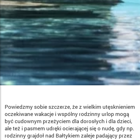
Powiedzmy sobie szczerze, że z wielkim utęsknieniem
oczekiwane wakacje i wspólny rodzinny urlop mogą
być cu­downym przeżyciem dla doro­słych i dla dzieci,
ale też i pa­smem udręki ocierającej się o nudę, gdy np.
rodzinny grajdoł nad Bałtykiem zaleje padający przez