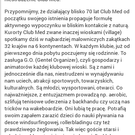
Przypomnijmy, że działający blisko 70 lat Club Med od
po­czątku swojego istnienia propa­guje formułę
aktywnego wypoczynku w bliskim kontakcie z naturą.
Kurorty Club Med zwa­ne inaczej wioskami (village)
spotkamy dziś w najbardziej malowniczych zakątkach
32 krajów na 6 kontynentach. W każdym klubie, już od
pierwsze­go dnia pobytu poczujemy się rodzinnie. To
zasługa G.O. (Gentel Organizer), czyli gospo­darzy i
animatorów każdej klu­bowej wioski. Są z nami i
jednocześnie dla nas, niestrudzeni w wynajdywaniu
nam uciech, atrakcji sportowych, towarzy­skich,
kulturalnych. Są młodzi, wysportowani, otwarci. Co
naj­ważniejsze, z en­tuzjazmem prowadzą np. aerobic,
szlifują tenisowe uderze­nia z backhandu czy uczą nas
tricków na wakeboardzie. Oni lubią tę pracę. Potrafią
swoim zapałem zarazić dzieci do nauki pływania na
desce windsurfingowej, rollerbladingu czy też
prawdziwego żeglowa­nia. Tak więc goście starsi i