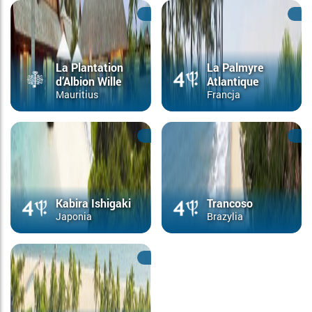
La Plantation
La Palmyre
d’Albion Wille
Atlantique
Mauritius
Francja
Kabira Ishigaki
Trancoso
Japonia
Brazylia