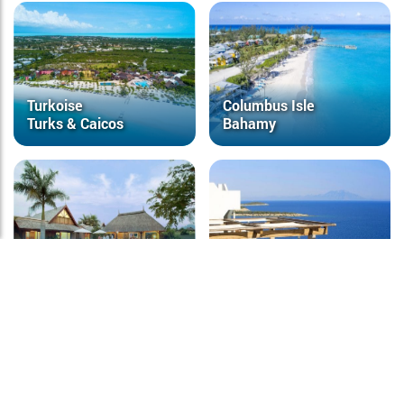
Turkoise
Columbus Isle
Turks & Caicos
Bahamy
La Plantation d’Albion
Wille
Bodrum
Mauritius
Turcja