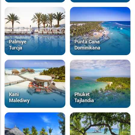
Palmiye
Punta Cana
Turcja
Dominikana
Kani
Phuket
Malediwy
Tajlandia