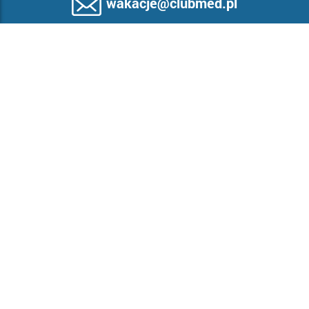
wakacje@clubmed.pl
+48 22 455 38 38
Pobierz aplikację
Katalogi
Praca
Zrównoważona turystyka
Program Poleceń
Warunki rezerwacji
Kontakt
Copyright © Biuro Podróży Club Med Polska 1994-2026